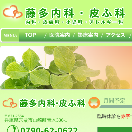
月間予定
臨時休診を
赤字
〒671-2564
兵庫県宍粟市山崎町青木336-1